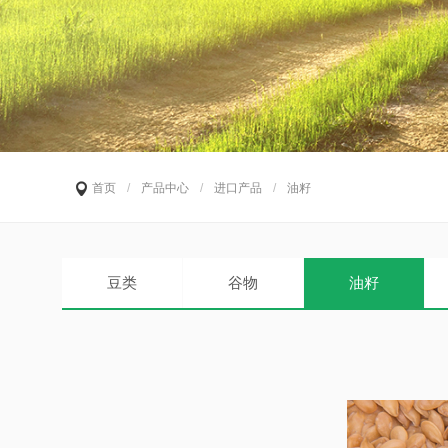
首页
/
产品中心
/
进口产品
/
油籽
豆类
谷物
油籽