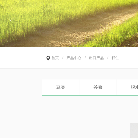
首页
/
产品中心
/
出口产品
/
籽仁
豆类
谷黍
脱