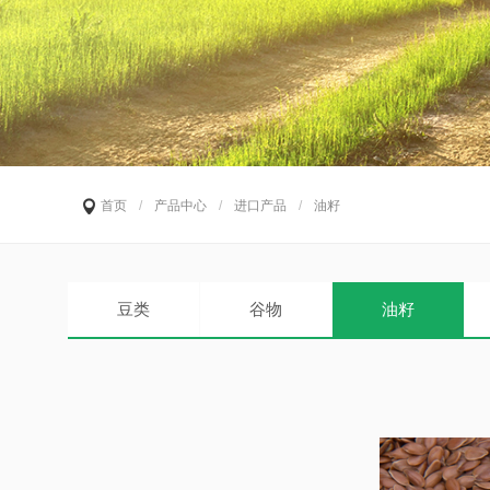
首页
/
产品中心
/
进口产品
/
油籽
豆类
谷物
油籽