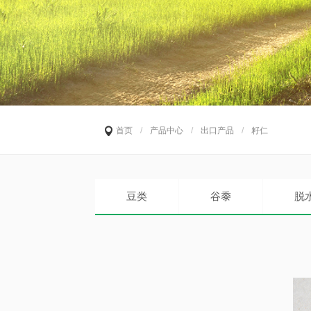
首页
/
产品中心
/
出口产品
/
籽仁
豆类
谷黍
脱