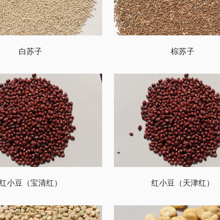
白苏子
棕苏子
红小豆（宝清红）
红小豆（天津红）