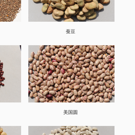
蚕豆
美国圆