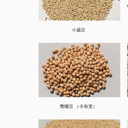
小扁豆
鹰嘴豆 （卡布里）